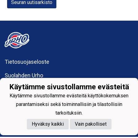
Seuran uutisarkisto
Tietosuojaseloste
Suolahden Urho
urhohockey@gmail.com
Käytämme sivustollamme evästeitä
Sumiaistentie 27
44200 Suolahti
Käytämme sivustollamme evästeitä käyttökokemuksen
parantamiseksi sekä toiminnallisiin ja tilastollisiin
tarkoituksiin.
Powered by
Hyväksy kaikki
Vain pakolliset