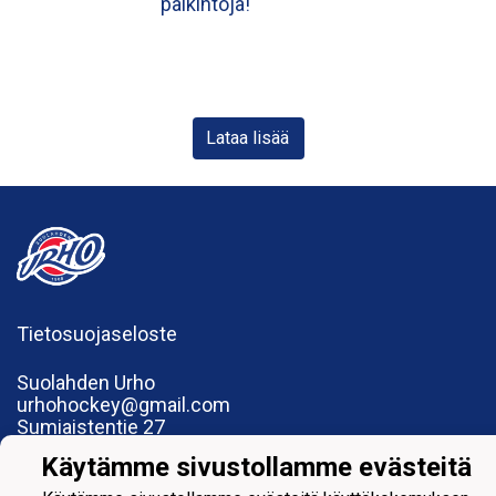
palkintoja!
Lataa lisää
Tietosuojaseloste
Suolahden Urho
urhohockey@gmail.com
Sumiaistentie 27
44200 Suolahti
Käytämme sivustollamme evästeitä