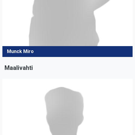
Munck Miro
Maalivahti