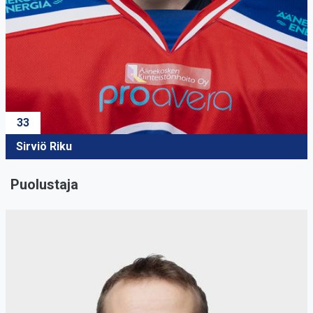
33
Sirviö Riku
Puolustaja