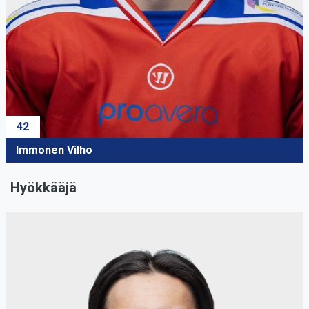
42
Immonen Vilho
Hyökkääjä