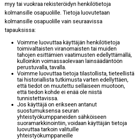
myy tai vuokraa rekisteröidyn henkilötietoja
kolmansille osapuolille. Tietoja luovutetaan
kolmansille osapuolille vain seuraavissa
tapauksissa:
Voimme luovuttaa käyttäjän henkilötietoja
toimivaltaisten viranomaisten tai muiden
tahojen esittämien vaatimusten edellyttämällä,
kulloinkin voimassaolevaan lainsäädäntöön
perustuvalla, tavalla.
Voimme luovuttaa tietoja tilastollista, tieteellistä
tai historiallista tutkimusta varten edellyttäen,
että tiedot on muutettu sellaiseen muotoon,
että tiedon kohde ei enää ole niistä
tunnistettavissa.
Jos käyttäjä on erikseen antanut
suostumuksensa seuran
yhteistyökumppaneiden sähköiseen
suoramarkkinointiin, voidaan käyttäjän tietoja
luovuttaa tarkoin valituille
yhteistyökumppaneille