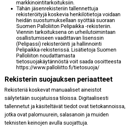
markkinointitarkoituksiin.
Tähän jäsenrekisteriin tallennettuja
rekisteröityjä koskevia henkilötietoja voidaan
heidän suostumuksellaan syöttää suoraan
Suomen Palloliiton Pelipaikka -rekisteriin.
Viennin tarkoituksena on urheilutoimintaan
osallistumiseen vaadittavan lisenssin
(Pelipassi) rekisteröinti ja hallinnointi
Pelipaikka-rekisterissä. Lisätietoja Suomen
Palloliiton noudattamasta
tietosuojakäytännöstä voit saada osoitteesta
https://www.palloliitto.fi/tietosuoja/
Rekisterin suojauksen periaatteet
Rekisteriä koskevat manuaaliset aineistot
säilytetään suojatuissa tiloissa. Digitaalisesti
tallennetut ja käsiteltävät tiedot ovat tietokannoissa,
jotka ovat palomuurein, salasanoin ja muiden
teknisten keinojen avulla suojattuja.