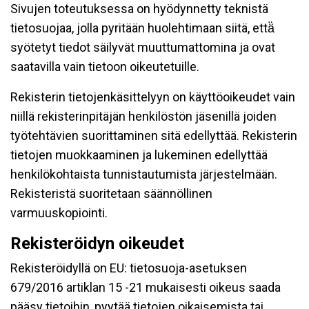
Sivujen toteutuksessa on hyödynnetty teknistä
tietosuojaa, jolla pyritään huolehtimaan siitä, että̈
syötetyt tiedot säilyvät muuttumattomina ja ovat
saatavilla vain tietoon oikeutetuille.
Rekisterin tietojenkäsittelyyn on käyttöoikeudet vain
niillä rekisterinpitäjän henkilöstön jäsenillä joiden
työtehtävien suorittaminen sitä edellyttää. Rekisterin
tietojen muokkaaminen ja lukeminen edellyttää
henkilökohtaista tunnistautumista järjestelmään.
Rekisteristä suoritetaan säännöllinen
varmuuskopiointi.
Rekisteröidyn oikeudet
Rekisteröidyllä on EU: tietosuoja-asetuksen
679/2016 artiklan 15 -21 mukaisesti oikeus saada
pääsy tietoihin, pyytää tietojen oikaisemista tai