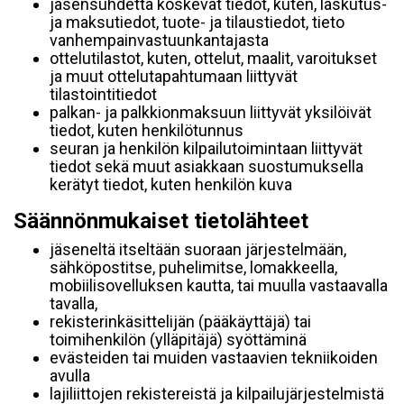
jäsensuhdetta koskevat tiedot, kuten, laskutus-
ja maksutiedot, tuote- ja tilaustiedot, tieto
vanhempainvastuunkantajasta
ottelutilastot, kuten, ottelut, maalit, varoitukset
ja muut ottelutapahtumaan liittyvät
tilastointitiedot
palkan- ja palkkionmaksuun liittyvät yksilöivät
tiedot, kuten henkilötunnus
seuran ja henkilön kilpailutoimintaan liittyvät
tiedot sekä muut asiakkaan suostumuksella
kerätyt tiedot, kuten henkilön kuva
Säännönmukaiset tietolähteet
jäseneltä itseltään suoraan järjestelmään,
sähköpostitse, puhelimitse, lomakkeella,
mobiilisovelluksen kautta, tai muulla vastaavalla
tavalla,
rekisterinkäsittelijän (pääkäyttäjä) tai
toimihenkilön (ylläpitäjä) syöttäminä
evästeiden tai muiden vastaavien tekniikoiden
avulla
lajiliittojen rekistereistä ja kilpailujärjestelmistä