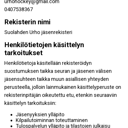
urhohockey@gmail.com
0407538367
Rekisterin nimi
Suolahden Urho jäsenrekisteri
Henkilötietojen käsittelyn
tarkoitukset
Henkilötietoja käsitellään rekisteröidyn
suostumuksen taikka seuran ja jäsenen välisen
jäsensuhteen taikka muun asiallisen yhteyden
perusteella, jolloin lainmukainen käsittelyperuste on
rekisterinpitäjän oikeutettu etu, etenkin seuraaviin
käsittelyn tarkoituksiin:
Jäsenyyksien ylläpito
Kilpailutoiminnan toteuttaminen
Tulospalvelun ylläpito ja tilastojen julkaisu