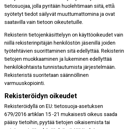
tietosuojaa, jolla pyritään huolehtimaan siitä, että̈
syötetyt tiedot säilyvät muuttumattomina ja ovat
saatavilla vain tietoon oikeutetuille.
Rekisterin tietojenkäsittelyyn on käyttöoikeudet vain
niillä rekisterinpitäjän henkilöstön jäsenillä joiden
työtehtävien suorittaminen sitä edellyttää. Rekisterin
tietojen muokkaaminen ja lukeminen edellyttää
henkilökohtaista tunnistautumista järjestelmään.
Rekisteristä suoritetaan säännöllinen
varmuuskopiointi.
Rekisteröidyn oikeudet
Rekisteröidyllä on EU: tietosuoja-asetuksen
679/2016 artiklan 15 -21 mukaisesti oikeus saada
pääsy tietoihin, pyytää tietojen oikaisemista tai