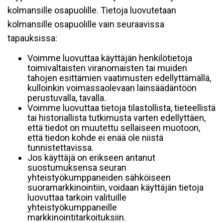
kolmansille osapuolille. Tietoja luovutetaan
kolmansille osapuolille vain seuraavissa
tapauksissa:
Voimme luovuttaa käyttäjän henkilötietoja
toimivaltaisten viranomaisten tai muiden
tahojen esittämien vaatimusten edellyttämällä,
kulloinkin voimassaolevaan lainsäädäntöön
perustuvalla, tavalla.
Voimme luovuttaa tietoja tilastollista, tieteellistä
tai historiallista tutkimusta varten edellyttäen,
että tiedot on muutettu sellaiseen muotoon,
että tiedon kohde ei enää ole niistä
tunnistettavissa.
Jos käyttäjä on erikseen antanut
suostumuksensa seuran
yhteistyökumppaneiden sähköiseen
suoramarkkinointiin, voidaan käyttäjän tietoja
luovuttaa tarkoin valituille
yhteistyökumppaneille
markkinointitarkoituksiin.