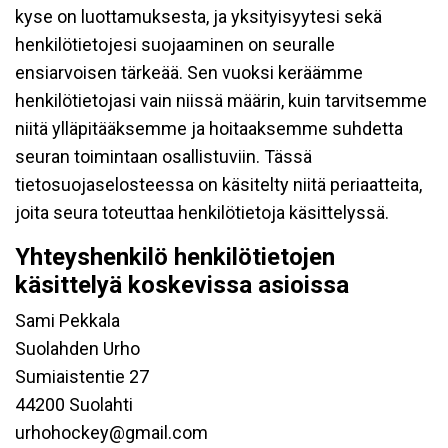
kyse on luottamuksesta, ja yksityisyytesi sekä
henkilötietojesi suojaaminen on seuralle
ensiarvoisen tärkeää. Sen vuoksi keräämme
henkilötietojasi vain niissä määrin, kuin tarvitsemme
niitä ylläpitääksemme ja hoitaaksemme suhdetta
seuran toimintaan osallistuviin. Tässä
tietosuojaselosteessa on käsitelty niitä periaatteita,
joita seura toteuttaa henkilötietoja käsittelyssä.
Yhteyshenkilö henkilötietojen
käsittelyä koskevissa asioissa
Sami Pekkala
Suolahden Urho
Sumiaistentie 27
44200 Suolahti
urhohockey@gmail.com