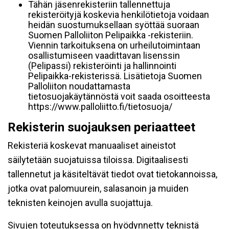
Tähän jäsenrekisteriin tallennettuja
rekisteröityjä koskevia henkilötietoja voidaan
heidän suostumuksellaan syöttää suoraan
Suomen Palloliiton Pelipaikka -rekisteriin.
Viennin tarkoituksena on urheilutoimintaan
osallistumiseen vaadittavan lisenssin
(Pelipassi) rekisteröinti ja hallinnointi
Pelipaikka-rekisterissä. Lisätietoja Suomen
Palloliiton noudattamasta
tietosuojakäytännöstä voit saada osoitteesta
https://www.palloliitto.fi/tietosuoja/
Rekisterin suojauksen periaatteet
Rekisteriä koskevat manuaaliset aineistot
säilytetään suojatuissa tiloissa. Digitaalisesti
tallennetut ja käsiteltävät tiedot ovat tietokannoissa,
jotka ovat palomuurein, salasanoin ja muiden
teknisten keinojen avulla suojattuja.
Sivujen toteutuksessa on hyödynnetty teknistä