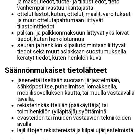
ja maksutiedot, tuote- ja tilaustiedot, tieto
vanhempainvastuunkantajasta
ottelutilastot, kuten, ottelut, maalit, varoitukset
ja muut ottelutapahtumaan liittyvät
tilastointitiedot
palkan- ja palkkionmaksuun liittyvät yksilöivät
tiedot, kuten henkilötunnus
seuran ja henkilön kilpailutoimintaan liittyvät
tiedot sekä muut asiakkaan suostumuksella
kerätyt tiedot, kuten henkilön kuva
Säännönmukaiset tietolähteet
jäseneltä itseltään suoraan järjestelmään,
sähköpostitse, puhelimitse, lomakkeella,
mobiilisovelluksen kautta, tai muulla vastaavalla
tavalla,
rekisterinkäsittelijän (pääkäyttäjä) tai
toimihenkilön (ylläpitäjä) syöttäminä
evästeiden tai muiden vastaavien tekniikoiden
avulla
lajiliittojen rekistereistä ja kilpailujärjestelmistä