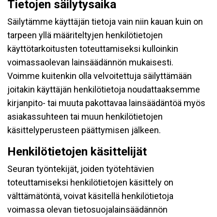
Tietojen säilytysaika
Säilytämme käyttäjän tietoja vain niin kauan kuin on
tarpeen yllä määriteltyjen henkilötietojen
käyttötarkoitusten toteuttamiseksi kulloinkin
voimassaolevan lainsäädännön mukaisesti.
Voimme kuitenkin olla velvoitettuja säilyttämään
joitakin käyttäjän henkilötietoja noudattaaksemme
kirjanpito- tai muuta pakottavaa lainsäädäntöä myös
asiakassuhteen tai muun henkilötietojen
käsittelyperusteen päättymisen jälkeen.
Henkilötietojen käsittelijät
Seuran työntekijät, joiden työtehtävien
toteuttamiseksi henkilötietojen käsittely on
välttämätöntä, voivat käsitellä henkilötietoja
voimassa olevan tietosuojalainsäädännön