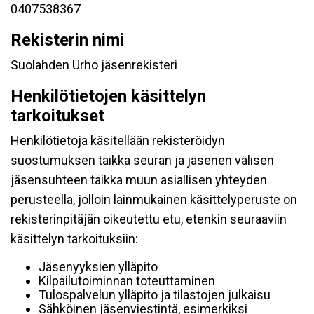
0407538367
Rekisterin nimi
Suolahden Urho jäsenrekisteri
Henkilötietojen käsittelyn
tarkoitukset
Henkilötietoja käsitellään rekisteröidyn
suostumuksen taikka seuran ja jäsenen välisen
jäsensuhteen taikka muun asiallisen yhteyden
perusteella, jolloin lainmukainen käsittelyperuste on
rekisterinpitäjän oikeutettu etu, etenkin seuraaviin
käsittelyn tarkoituksiin:
Jäsenyyksien ylläpito
Kilpailutoiminnan toteuttaminen
Tulospalvelun ylläpito ja tilastojen julkaisu
Sähköinen jäsenviestintä, esimerkiksi