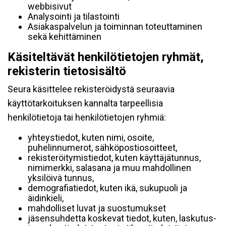
webbisivut
Analysointi ja tilastointi
Asiakaspalvelun ja toiminnan toteuttaminen
sekä kehittäminen
Käsiteltävät henkilötietojen ryhmät,
rekisterin tietosisältö
Seura käsittelee rekisteröidystä seuraavia
käyttötarkoituksen kannalta tarpeellisia
henkilötietoja tai henkilötietojen ryhmiä:
yhteystiedot, kuten nimi, osoite,
puhelinnumerot, sähköpostiosoitteet,
rekisteröitymistiedot, kuten käyttäjätunnus,
nimimerkki, salasana ja muu mahdollinen
yksilöivä tunnus,
demografiatiedot, kuten ikä, sukupuoli ja
äidinkieli,
mahdolliset luvat ja suostumukset
jäsensuhdetta koskevat tiedot, kuten, laskutus-