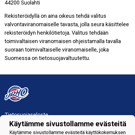
44200 Suolahti
Rekisteröidyllä on aina oikeus tehdä valitus
valvontaviranomaiselle tavasta, jolla seura käsittelee
rekisteröidyn henkilötietoja. Valitus tehdään
toimivaltaisen viranomaisen ohjeistamalla tavalla
suoraan toimivaltaiselle viranomaiselle, joka
Suomessa on tietosuojavaltuutettu.
Tietosuojaseloste
Käytämme sivustollamme evästeitä
Suolahden Urho
Käytämme sivustollamme evästeitä käyttökokemuksen
urhohockey@gmail.com