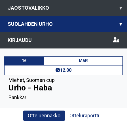
JAOSTOVALIKKO
▾
SUOLAHDEN URHO
▾
KIRJAUDU
16
MAR
12.00
Miehet
,
Suomen cup
Urho - Haba
Pankkari
Otteluennakko
Otteluraportti