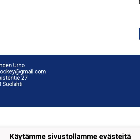
hden Urho
hockey@gmail.com
istentie 27
 Suolahti
Käytämme sivustollamme evästeitä