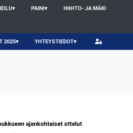
HEILU
▾
PAINI
▾
HIIHTO- JA MÄKI
T 2025
▾
YHTEYSTIEDOT
▾
oukkueen ajankohtaiset ottelut