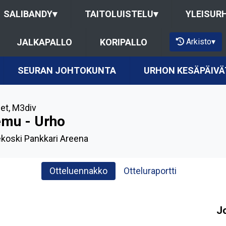
SALIBANDY
▾
TAITOLUISTELU
▾
YLEISUR
Arkisto
▾
JALKAPALLO
KORIPALLO
SEURAN JOHTOKUNTA
URHON KESÄPÄIVÄ
et
,
M3div
emu - Urho
koski Pankkari Areena
Otteluennakko
Otteluraportti
J