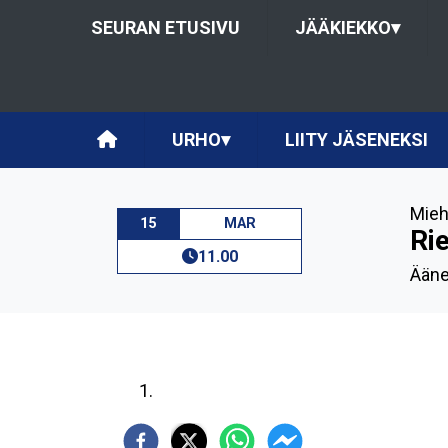
SEURAN ETUSIVU
JÄÄKIEKKO
▾
URHO
▾
LIITY JÄSENEKSI
Mieh
15
MAR
Ri
11.00
Ääne