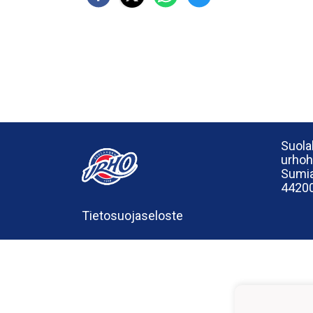
Suola
urho
Sumia
44200
Tietosuojaseloste