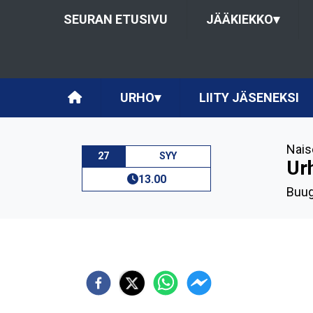
SEURAN ETUSIVU
JÄÄKIEKKO
▾
URHO
▾
LIITY JÄSENEKSI
Nais
27
SYY
Urh
13.00
Buug