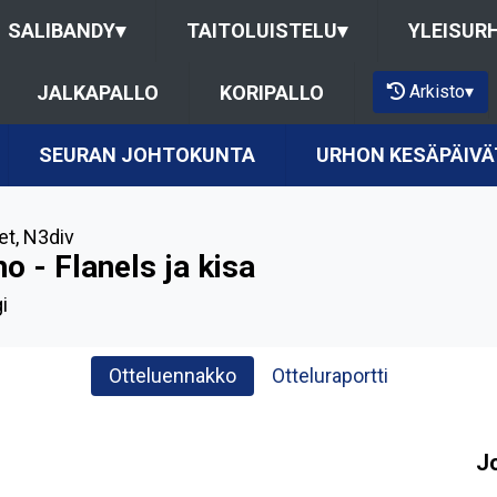
SALIBANDY
▾
TAITOLUISTELU
▾
YLEISUR
Arkisto
▾
JALKAPALLO
KORIPALLO
SEURAN JOHTOKUNTA
URHON KESÄPÄIVÄ
et
,
N3div
o - Flanels ja kisa
i
Otteluennakko
Otteluraportti
J