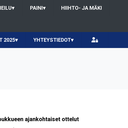
HEILU
▾
PAINI
▾
HIIHTO- JA MÄKI
T 2025
▾
YHTEYSTIEDOT
▾
oukkueen ajankohtaiset ottelut