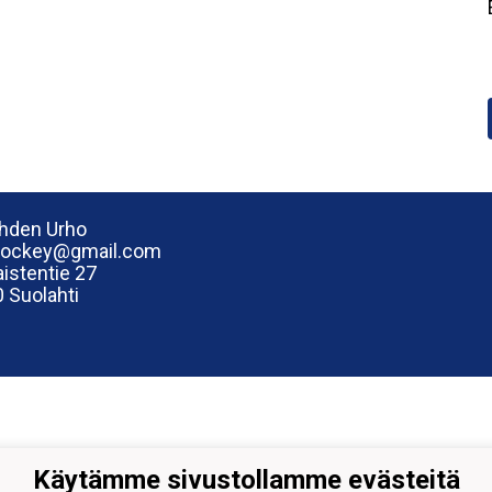
hden Urho
hockey@gmail.com
istentie 27
 Suolahti
Käytämme sivustollamme evästeitä