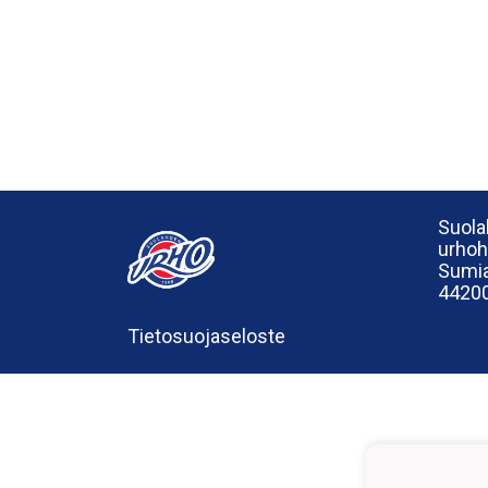
Suola
urho
Sumia
44200
Tietosuojaseloste