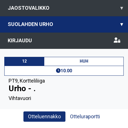
JAOSTOVALIKKO
▾
SUOLAHDEN URHO
▾
KIRJAUDU
12
HUH
10.00
PT9
,
Kortteliliiga
Urho - .
Vihtavuori
Otteluennakko
Otteluraportti