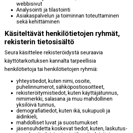
webbisivut
Analysointi ja tilastointi
Asiakaspalvelun ja toiminnan toteuttaminen
sekä kehittäminen
Käsiteltävät henkilötietojen ryhmät,
rekisterin tietosisältö
Seura käsittelee rekisteröidystä seuraavia
käyttötarkoituksen kannalta tarpeellisia
henkilötietoja tai henkilötietojen ryhmiä:
yhteystiedot, kuten nimi, osoite,
puhelinnumerot, sähköpostiosoitteet,
rekisteröitymistiedot, kuten käyttäjätunnus,
nimimerkki, salasana ja muu mahdollinen
yksilöivä tunnus,
demografiatiedot, kuten ikä, sukupuoli ja
äidinkieli,
mahdolliset luvat ja suostumukset
jäsensuhdetta koskevat tiedot, kuten, laskutus-