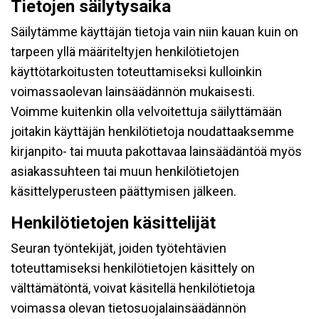
Tietojen säilytysaika
Säilytämme käyttäjän tietoja vain niin kauan kuin on
tarpeen yllä määriteltyjen henkilötietojen
käyttötarkoitusten toteuttamiseksi kulloinkin
voimassaolevan lainsäädännön mukaisesti.
Voimme kuitenkin olla velvoitettuja säilyttämään
joitakin käyttäjän henkilötietoja noudattaaksemme
kirjanpito- tai muuta pakottavaa lainsäädäntöä myös
asiakassuhteen tai muun henkilötietojen
käsittelyperusteen päättymisen jälkeen.
Henkilötietojen käsittelijät
Seuran työntekijät, joiden työtehtävien
toteuttamiseksi henkilötietojen käsittely on
välttämätöntä, voivat käsitellä henkilötietoja
voimassa olevan tietosuojalainsäädännön