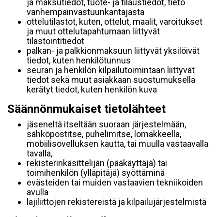
ja maksutiedot, tuote- ja tilaustiedot, tieto
vanhempainvastuunkantajasta
ottelutilastot, kuten, ottelut, maalit, varoitukset
ja muut ottelutapahtumaan liittyvät
tilastointitiedot
palkan- ja palkkionmaksuun liittyvät yksilöivät
tiedot, kuten henkilötunnus
seuran ja henkilön kilpailutoimintaan liittyvät
tiedot sekä muut asiakkaan suostumuksella
kerätyt tiedot, kuten henkilön kuva
Säännönmukaiset tietolähteet
jäseneltä itseltään suoraan järjestelmään,
sähköpostitse, puhelimitse, lomakkeella,
mobiilisovelluksen kautta, tai muulla vastaavalla
tavalla,
rekisterinkäsittelijän (pääkäyttäjä) tai
toimihenkilön (ylläpitäjä) syöttäminä
evästeiden tai muiden vastaavien tekniikoiden
avulla
lajiliittojen rekistereistä ja kilpailujärjestelmistä