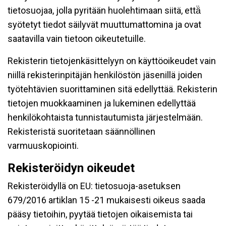
tietosuojaa, jolla pyritään huolehtimaan siitä, että̈
syötetyt tiedot säilyvät muuttumattomina ja ovat
saatavilla vain tietoon oikeutetuille.
Rekisterin tietojenkäsittelyyn on käyttöoikeudet vain
niillä rekisterinpitäjän henkilöstön jäsenillä joiden
työtehtävien suorittaminen sitä edellyttää. Rekisterin
tietojen muokkaaminen ja lukeminen edellyttää
henkilökohtaista tunnistautumista järjestelmään.
Rekisteristä suoritetaan säännöllinen
varmuuskopiointi.
Rekisteröidyn oikeudet
Rekisteröidyllä on EU: tietosuoja-asetuksen
679/2016 artiklan 15 -21 mukaisesti oikeus saada
pääsy tietoihin, pyytää tietojen oikaisemista tai