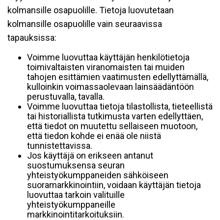
kolmansille osapuolille. Tietoja luovutetaan
kolmansille osapuolille vain seuraavissa
tapauksissa:
Voimme luovuttaa käyttäjän henkilötietoja
toimivaltaisten viranomaisten tai muiden
tahojen esittämien vaatimusten edellyttämällä,
kulloinkin voimassaolevaan lainsäädäntöön
perustuvalla, tavalla.
Voimme luovuttaa tietoja tilastollista, tieteellistä
tai historiallista tutkimusta varten edellyttäen,
että tiedot on muutettu sellaiseen muotoon,
että tiedon kohde ei enää ole niistä
tunnistettavissa.
Jos käyttäjä on erikseen antanut
suostumuksensa seuran
yhteistyökumppaneiden sähköiseen
suoramarkkinointiin, voidaan käyttäjän tietoja
luovuttaa tarkoin valituille
yhteistyökumppaneille
markkinointitarkoituksiin.