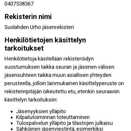
0407538367
Rekisterin nimi
Suolahden Urho jäsenrekisteri
Henkilötietojen käsittelyn
tarkoitukset
Henkilötietoja käsitellään rekisteröidyn
suostumuksen taikka seuran ja jäsenen välisen
jäsensuhteen taikka muun asiallisen yhteyden
perusteella, jolloin lainmukainen käsittelyperuste on
rekisterinpitäjän oikeutettu etu, etenkin seuraaviin
käsittelyn tarkoituksiin:
Jäsenyyksien ylläpito
Kilpailutoiminnan toteuttaminen
Tulospalvelun ylläpito ja tilastojen julkaisu
Sähköinen jäsenviestintä, esimerkiksi