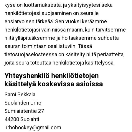
kyse on luottamuksesta, ja yksityisyytesi sekä
henkilötietojesi suojaaminen on seuralle
ensiarvoisen tärkeää. Sen vuoksi keräämme
henkilötietojasi vain niissä määrin, kuin tarvitsemme
niitä ylläpitääksemme ja hoitaaksemme suhdetta
seuran toimintaan osallistuviin. Tässä
tietosuojaselosteessa on käsitelty niitä periaatteita,
joita seura toteuttaa henkilötietoja käsittelyssä.
Yhteyshenkilö henkilötietojen
käsittelyä koskevissa asioissa
Sami Pekkala
Suolahden Urho
Sumiaistentie 27
44200 Suolahti
urhohockey@gmail.com