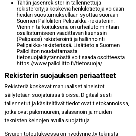
Tähän jäsenrekisteriin tallennettuja
rekisteröityjä koskevia henkilötietoja voidaan
heidän suostumuksellaan syöttää suoraan
Suomen Palloliiton Pelipaikka -rekisteriin.
Viennin tarkoituksena on urheilutoimintaan
osallistumiseen vaadittavan lisenssin
(Pelipassi) rekisteröinti ja hallinnointi
Pelipaikka-rekisterissä. Lisätietoja Suomen
Palloliiton noudattamasta
tietosuojakäytännöstä voit saada osoitteesta
https://www.palloliitto.fi/tietosuoja/
Rekisterin suojauksen periaatteet
Rekisteriä koskevat manuaaliset aineistot
säilytetään suojatuissa tiloissa. Digitaalisesti
tallennetut ja käsiteltävät tiedot ovat tietokannoissa,
jotka ovat palomuurein, salasanoin ja muiden
teknisten keinojen avulla suojattuja.
Sivujen toteutuksessa on hyödynnetty teknistä