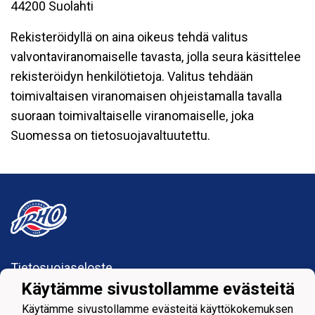
44200 Suolahti
Rekisteröidyllä on aina oikeus tehdä valitus
valvontaviranomaiselle tavasta, jolla seura käsittelee
rekisteröidyn henkilötietoja. Valitus tehdään
toimivaltaisen viranomaisen ohjeistamalla tavalla
suoraan toimivaltaiselle viranomaiselle, joka
Suomessa on tietosuojavaltuutettu.
Tietosuojaseloste
Käytämme sivustollamme evästeitä
Suolahden Urho
Käytämme sivustollamme evästeitä käyttökokemuksen
urhohockey@gmail.com