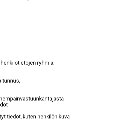
 henkilötietojen ryhmiä:
ä tunnus,
 vanhempainvastuunkantajasta
edot
yt tiedot, kuten henkilön kuva