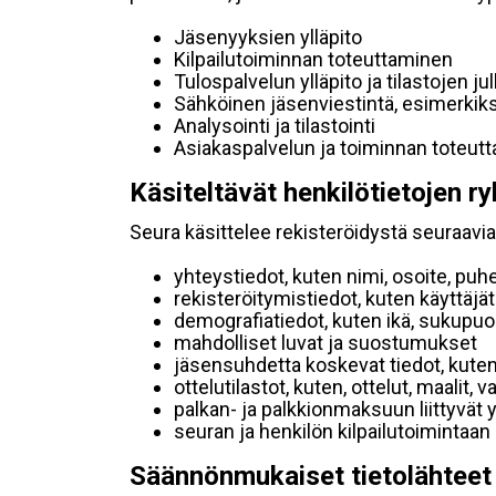
Jäsenyyksien ylläpito
Kilpailutoiminnan toteuttaminen
Tulospalvelun ylläpito ja tilastojen ju
Sähköinen jäsenviestintä, esimerkik
Analysointi ja tilastointi
Asiakaspalvelun ja toiminnan toteut
Käsiteltävät henkilötietojen ry
Seura käsittelee rekisteröidystä seuraavia 
yhteystiedot, kuten nimi, osoite, puh
rekisteröitymistiedot, kuten käyttäj
demografiatiedot, kuten ikä, sukupuoli 
mahdolliset luvat ja suostumukset
jäsensuhdetta koskevat tiedot, kuten
ottelutilastot, kuten, ottelut, maalit,
palkan- ja palkkionmaksuun liittyvät 
seuran ja henkilön kilpailutoimintaan
Säännönmukaiset tietolähteet