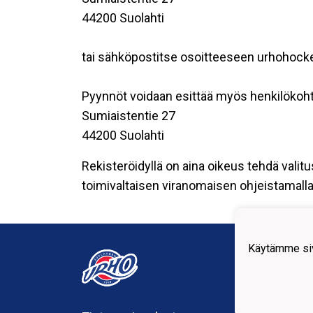
44200 Suolahti
tai sähköpostitse osoitteeseen urhohoc
Pyynnöt voidaan esittää myös henkilökoht
Sumiaistentie 27
44200 Suolahti
Rekisteröidyllä on aina oikeus tehdä valitu
toimivaltaisen viranomaisen ohjeistamalla 
Suola
Käytämme siv
urho
Sumia
44200