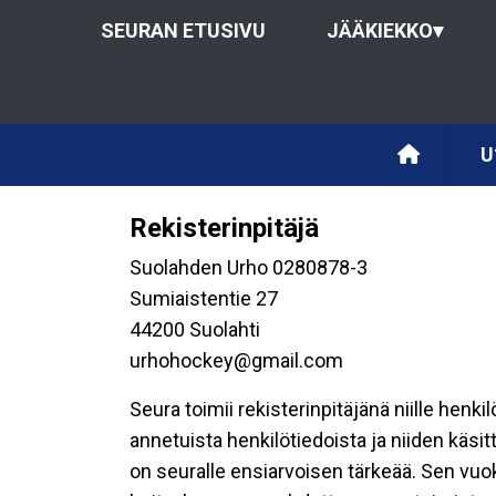
SEURAN ETUSIVU
JÄÄKIEKKO
▾
U
Rekisterinpitäjä
Suolahden Urho 0280878-3
Sumiaistentie 27
44200 Suolahti
urhohockey@gmail.com
Seura toimii rekisterinpitäjänä niille henk
annetuista henkilötiedoista ja niiden käsi
on seuralle ensiarvoisen tärkeää. Sen vuo