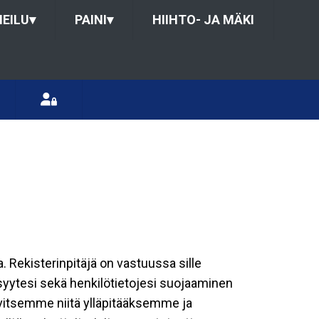
HEILU
▾
PAINI
▾
HIIHTO- JA MÄKI
a. Rekisterinpitäjä on vastuussa sille
isyytesi sekä henkilötietojesi suojaaminen
rvitsemme niitä ylläpitääksemme ja