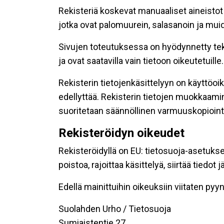
Rekisteriä koskevat manuaaliset aineistot s
jotka ovat palomuurein, salasanoin ja muid
Sivujen toteutuksessa on hyödynnetty tekni
ja ovat saatavilla vain tietoon oikeutetuille.
Rekisterin tietojenkäsittelyyn on käyttöoik
edellyttää. Rekisterin tietojen muokkaami
suoritetaan säännöllinen varmuuskopiointi
Rekisteröidyn oikeudet
Rekisteröidyllä on EU: tietosuoja-asetukse
poistoa, rajoittaa käsittelyä, siirtää tiedo
Edellä mainittuihin oikeuksiin viitaten pyynn
Suolahden Urho / Tietosuoja
Sumiaistentie 27