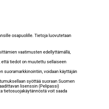
sille osapuolille. Tietoja luovutetaan
sittämien vaatimusten edellyttämällä,
n, että tiedot on muutettu sellaiseen
suoramarkkinointiin, voidaan käyttäjän
suostumuksellaan syöttää suoraan Suomen
aadittavan lisenssin (Pelipassi)
sta tietosuojakäytännöstä voit saada