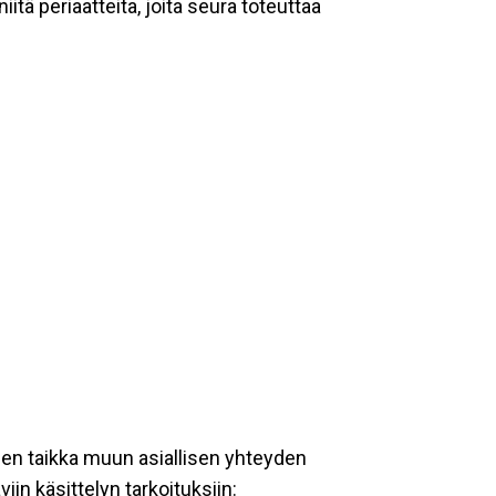
tä periaatteita, joita seura toteuttaa
een taikka muun asiallisen yhteyden
iin käsittelyn tarkoituksiin: