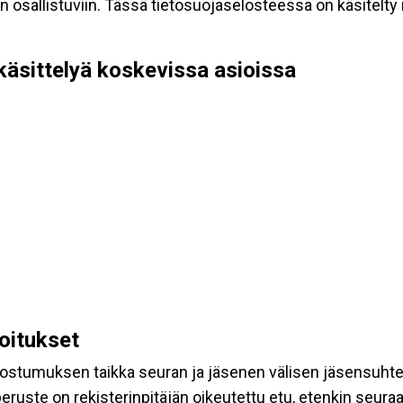
allistuviin. Tässä tietosuojaselosteessa on käsitelty nii
käsittelyä koskevissa asioissa
koitukset
suostumuksen taikka seuran ja jäsenen välisen jäsensuht
eruste on rekisterinpitäjän oikeutettu etu, etenkin seuraav