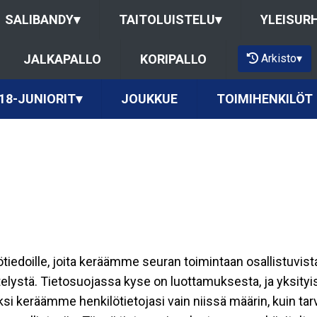
SALIBANDY
▾
TAITOLUISTELU
▾
YLEISUR
Arkisto
▾
JALKAPALLO
KORIPALLO
18-JUNIORIT
▾
JOUKKUE
TOIMIHENKILÖT
ilötiedoille, joita keräämme seuran toimintaan osallistuvist
ttelystä. Tietosuojassa kyse on luottamuksesta, ja yksity
ksi keräämme henkilötietojasi vain niissä määrin, kuin ta