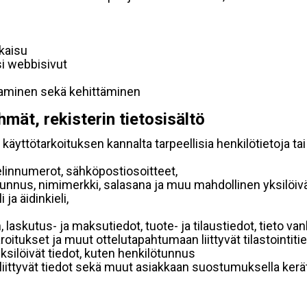
lkaisu
si webbisivut
taminen sekä kehittäminen
hmät, rekisterin tietosisältö
käyttötarkoituksen kannalta tarpeellisia henkilötietoja tai
elinnumerot, sähköpostiosoitteet,
ätunnus, nimimerkki, salasana ja muu mahdollinen yksilöiv
ja äidinkieli,
, laskutus- ja maksutiedot, tuote- ja tilaustiedot, tieto
 varoitukset ja muut ottelutapahtumaan liittyvät tilastointiti
yksilöivät tiedot, kuten henkilötunnus
 liittyvät tiedot sekä muut asiakkaan suostumuksella kerät