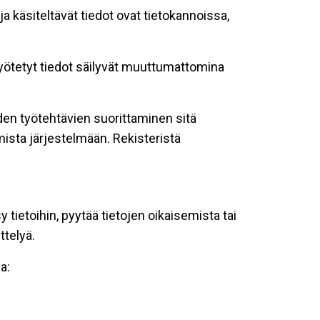
ja käsiteltävät tiedot ovat tietokannoissa,
 syötetyt tiedot säilyvät muuttumattomina
oiden työtehtävien suorittaminen sitä
ista järjestelmään. Rekisteristä
tietoihin, pyytää tietojen oikaisemista tai
ttelyä.
a: