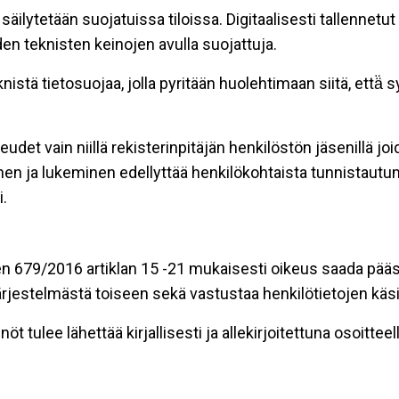
äilytetään suojatuissa tiloissa. Digitaalisesti tallennetut 
en teknisten keinojen avulla suojattuja.
stä tietosuojaa, jolla pyritään huolehtimaan siitä, että̈
eudet vain niillä rekisterinpitäjän henkilöstön jäsenillä j
nen ja lukeminen edellyttää henkilökohtaista tunnistautum
.
n 679/2016 artiklan 15 -21 mukaisesti oikeus saada pääsy 
t järjestelmästä toiseen sekä vastustaa henkilötietojen käsi
öt tulee lähettää kirjallisesti ja allekirjoitettuna osoitteell