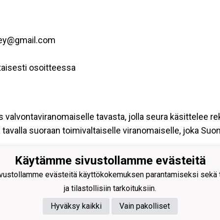
key@gmail.com
aisesti osoitteessa
s valvontaviranomaiselle tavasta, jolla seura käsittelee re
tavalla suoraan toimivaltaiselle viranomaiselle, joka Su
Käytämme sivustollamme evästeitä
hden Urho
ustollamme evästeitä käyttökokemuksen parantamiseksi sekä to
hockey@gmail.com
ja tilastollisiin tarkoituksiin.
istentie 27
 Suolahti
Hyväksy kaikki
Vain pakolliset