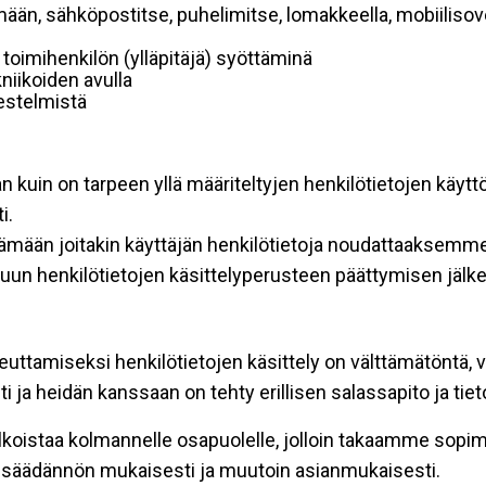
mään, sähköpostitse, puhelimitse, lomakkeella, mobiilisove
i toimihenkilön (ylläpitäjä) syöttäminä
niikoiden avulla
rjestelmistä
an kuin on tarpeen yllä määriteltyjen henkilötietojen käytt
i.
ttämään joitakin käyttäjän henkilötietoja noudattaaksemme
un henkilötietojen käsittelyperusteen päättymisen jälk
teuttamiseksi henkilötietojen käsittely on välttämätöntä, v
 ja heidän kanssaan on tehty erillisen salassapito ja tie
koistaa kolmannelle osapuolelle, jolloin takaamme sopimus
insäädännön mukaisesti ja muutoin asianmukaisesti.