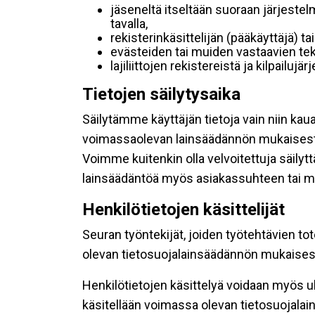
jäseneltä itseltään suoraan järjestel
tavalla,
rekisterinkäsittelijän (pääkäyttäjä) ta
evästeiden tai muiden vastaavien tek
lajiliittojen rekistereistä ja kilpailujä
Tietojen säilytysaika
Säilytämme käyttäjän tietoja vain niin kau
voimassaolevan lainsäädännön mukaisest
Voimme kuitenkin olla velvoitettuja säily
lainsäädäntöä myös asiakassuhteen tai mu
Henkilötietojen käsittelijät
Seuran työntekijät, joiden työtehtävien to
olevan tietosuojalainsäädännön mukaisesti
Henkilötietojen käsittelyä voidaan myös ul
käsitellään voimassa olevan tietosuojala