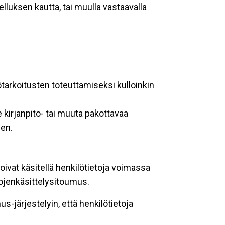
lluksen kautta, tai muulla vastaavalla
ötarkoitusten toteuttamiseksi kulloinkin
 kirjanpito- tai muuta pakottavaa
een.
oivat käsitellä henkilötietoja voimassa
tojenkäsittelysitoumus.
-järjestelyin, että henkilötietoja