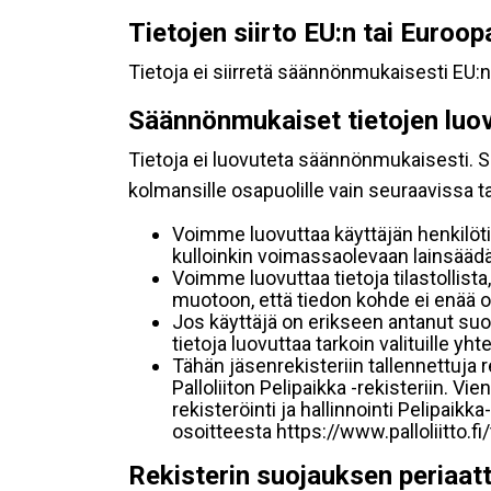
Tietojen siirto EU:n tai Euroo
Tietoja ei siirretä säännönmukaisesti EU:n
Säännönmukaiset tietojen luo
Tietoja ei luovuteta säännönmukaisesti. Se
kolmansille osapuolille vain seuraavissa 
Voimme luovuttaa käyttäjän henkilöti
kulloinkin voimassaolevaan lainsäädän
Voimme luovuttaa tietoja tilastollista,
muotoon, että tiedon kohde ei enää ol
Jos käyttäjä on erikseen antanut s
tietoja luovuttaa tarkoin valituille y
Tähän jäsenrekisteriin tallennettuja
Palloliiton Pelipaikka -rekisteriin. V
rekisteröinti ja hallinnointi Pelipai
osoitteesta https://www.palloliitto.fi
Rekisterin suojauksen periaat