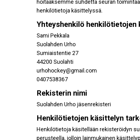
hoitaaksemme suhdetta seuran toimintaan os
henkilötietoja käsittelyssä.
Yhteyshenkilö henkilötietojen 
Sami Pekkala
Suolahden Urho
Sumiaistentie 27
44200 Suolahti
urhohockey@gmail.com
0407538367
Rekisterin nimi
Suolahden Urho jäsenrekisteri
Henkilötietojen käsittelyn tar
Henkilötietoja käsitellään rekisteröidyn 
perusteella, jolloin lainmukainen käsittelyp