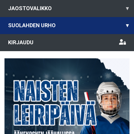
JAOSTOVALIKKO
▾
SUOLAHDEN URHO
▾
KIRJAUDU